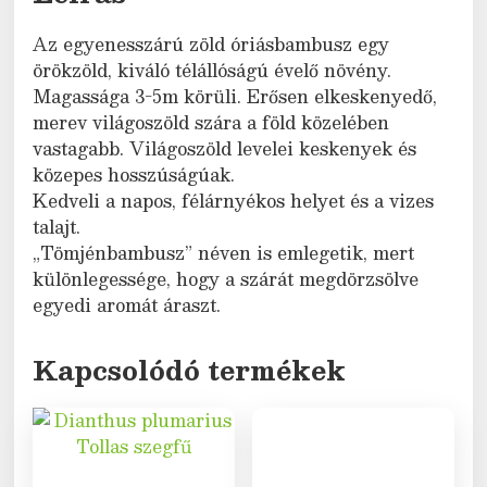
Az egyenesszárú zöld óriásbambusz egy
örökzöld, kiváló télállóságú évelő növény.
Magassága 3-5m körüli. Erősen elkeskenyedő,
merev világoszöld szára a föld közelében
vastagabb. Világoszöld levelei keskenyek és
közepes hosszúságúak.
Kedveli a napos, félárnyékos helyet és a vizes
talajt.
„Tömjénbambusz” néven is emlegetik, mert
különlegessége, hogy a szárát megdörzsölve
egyedi aromát áraszt.
Kapcsolódó termékek