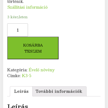
történik.
Szállítási információ
3 készleten
Egyenesszárú
Zöld
Óriásbambusz
(Phyllostachys
KOSÁRBA
atrovaginata)
TESZEM
mennyiség
Kategória:
Évelő növény
Címke:
K3-5
Leírás
További információk
Leírás