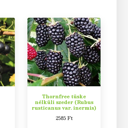
Thornfree tüske
nélküli szeder (Rubus
rusticanus var. inermis)
2585
Ft