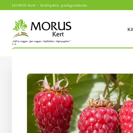
MORUS kert – kertépítés, parkgondozás
K