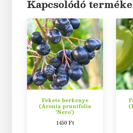
Kapcsolódó termék
Fekete berkenye
P
(Aronia prunifolia
(
‘Nero’)
1450
Ft