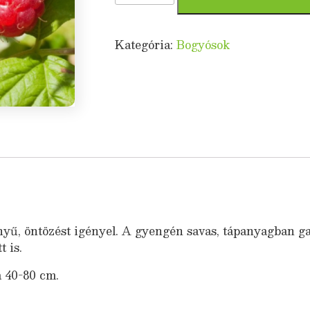
idaeus)
mennyiség
Kategória:
Bogyósok
yű, öntözést igényel. A gyengén savas, tápanyagban gaz
t is.
a 40-80 cm.