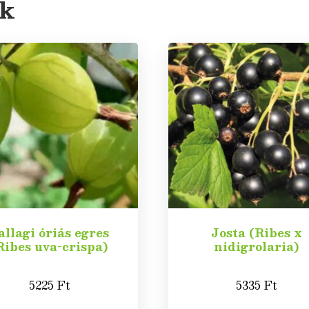
ek
allagi óriás egres
Josta (Ribes x
Ribes uva-crispa)
nidigrolaria)
5225
Ft
5335
Ft