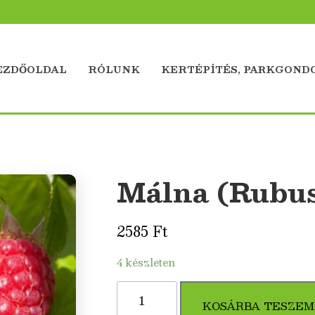
EZDŐOLDAL
RÓLUNK
KERTÉPÍTÉS, PARKGOND
Málna (Rubus
2585
Ft
4 készleten
Málna
(Rubus
KOSÁRBA TESZEM