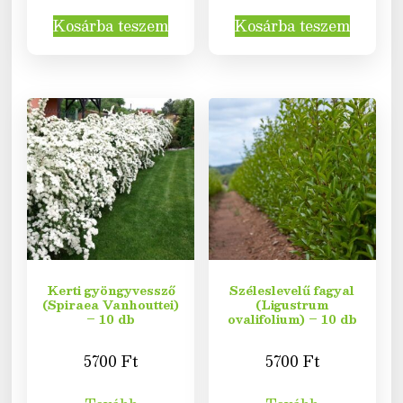
Kosárba teszem
Kosárba teszem
Kerti gyöngyvessző
Széleslevelű fagyal
(Spiraea Vanhouttei)
(Ligustrum
– 10 db
ovalifolium) – 10 db
5700
Ft
5700
Ft