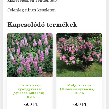
kiszerelésben rendelhető.
Jelenleg nincs készleten.
Kapcsolódó termékek
Piros virágú
Mályvacserje
gyöngyvessző
(Hibiscus syriacus) –
(Spiraea billardii) –
10 db
10 db
5500
Ft
5500
Ft