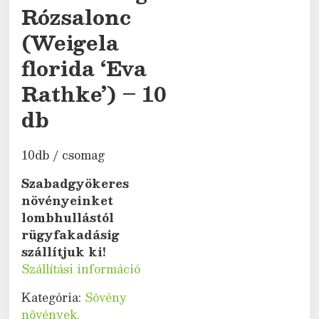
Rózsalonc
(Weigela
florida ‘Eva
Rathke’) – 10
db
10db / csomag
Szabadgyökeres
növényeinket
lombhullástól
rügyfakadásig
szállítjuk ki!
Szállítási információ
Kategória:
Sövény
növények,