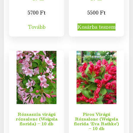
5700
Ft
5500
Ft
Tovább
Kosárba teszem
Rózsaszín virágú
Piros Virágú
rózsalonc (Weigela
Rózsalonc (Weigela
florida) – 10 db
florida ‘Eva Rathke’)
– 10 db