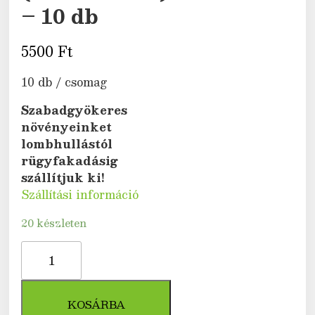
– 10 db
5500
Ft
10 db / csomag
Szabadgyökeres
növényeinket
lombhullástól
rügyfakadásig
szállítjuk ki!
Szállítási információ
20 készleten
Húsos
som
(Cornus
mas)
KOSÁRBA