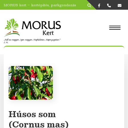
MORUS kert – kertépítés, parkgondozás
Húsos som
(Cornus mas)