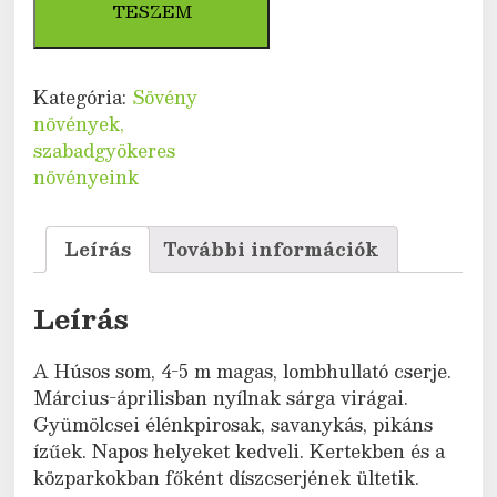
-
TESZEM
10
db
mennyiség
Kategória:
Sövény
növények,
szabadgyökeres
növényeink
Leírás
További információk
Leírás
A Húsos som, 4-5 m magas, lombhullató cserje.
Március-áprilisban nyílnak sárga virágai.
Gyümölcsei élénkpirosak, savanykás, pikáns
ízűek. Napos helyeket kedveli. Kertekben és a
közparkokban főként díszcserjének ültetik.