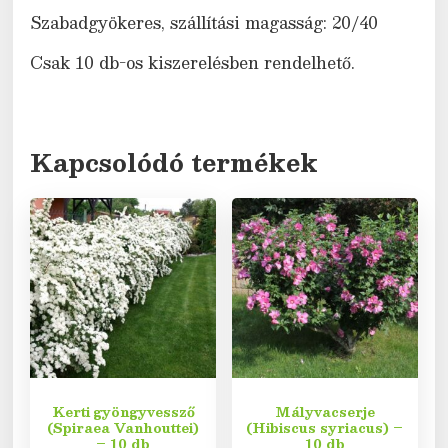
Szabadgyökeres, szállítási magasság: 20/40
Csak 10 db-os kiszerelésben rendelhető.
Kapcsolódó termékek
Kerti gyöngyvessző
Mályvacserje
(Spiraea Vanhouttei)
(Hibiscus syriacus) –
– 10 db
10 db