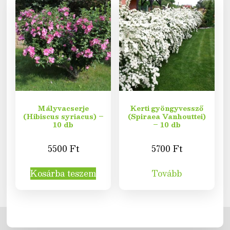
Mályvacserje
Kerti gyöngyvessző
(Hibiscus syriacus) –
(Spiraea Vanhouttei)
10 db
– 10 db
5500
Ft
5700
Ft
Kosárba teszem
Tovább