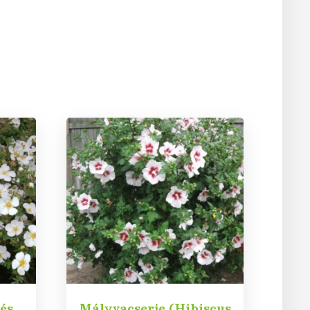
és
Mályvacserje (Hibiscus