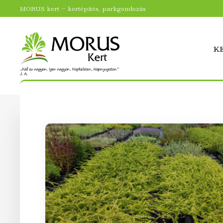
MORUS kert – kertépítés, parkgondozás
K