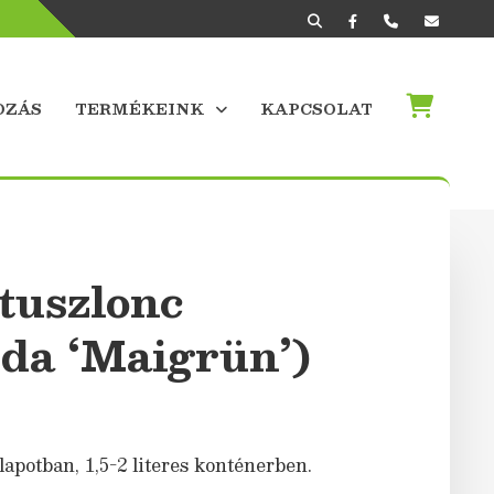
OZÁS
TERMÉKEINK
KAPCSOLAT
tuszlonc
ida ‘Maigrün’)
lapotban, 1,5-2 literes konténerben.