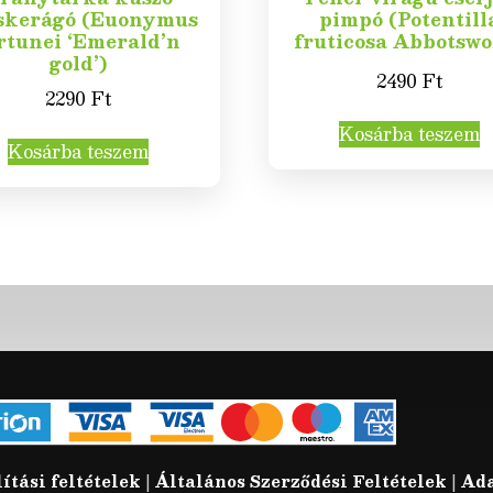
skerágó (Euonymus
pimpó (Potentill
rtunei ‘Emerald’n
fruticosa Abbotswo
gold’)
2490
Ft
2290
Ft
Kosárba teszem
Kosárba teszem
lítási feltételek
|
Általános Szerződési Feltételek
|
Ada