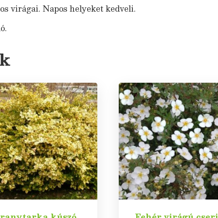
os virágai. Napos helyeket kedveli.
ó.
ek
ranytarka kúszó
Fehér virágú cserj