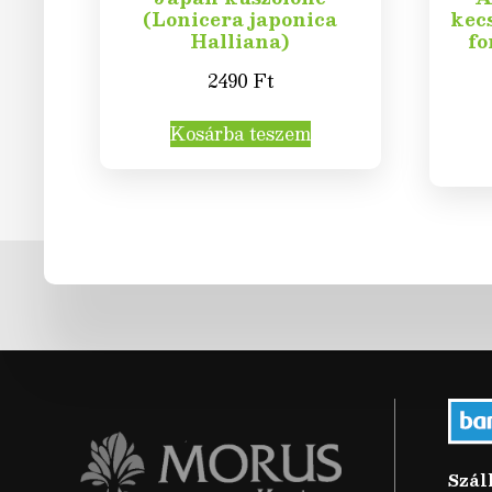
(Lonicera japonica
kec
Halliana)
fo
2490
Ft
Kosárba teszem
Szál