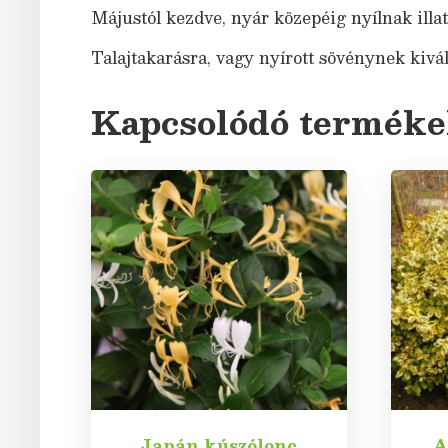
Májustól kezdve, nyár közepéig nyílnak illat
Talajtakarásra, vagy nyírott sövénynek kivál
Kapcsolódó termék
Japán kúszólonc
A