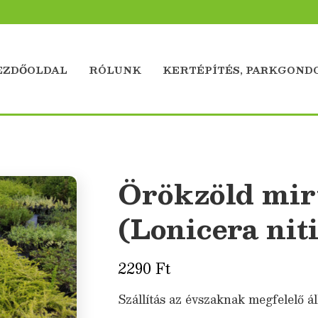
EZDŐOLDAL
RÓLUNK
KERTÉPÍTÉS, PARKGOND
Örökzöld mir
(Lonicera nit
2290
Ft
Szállítás az évszaknak megfelelő ál