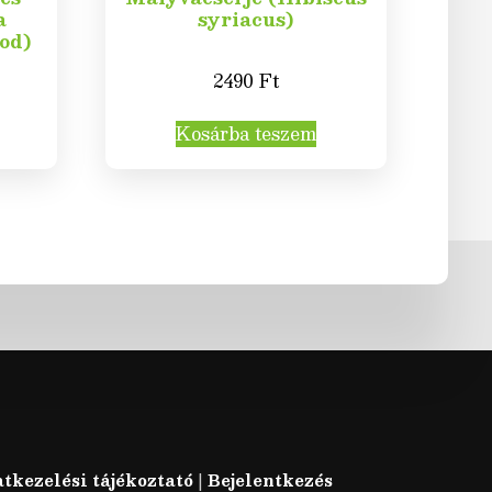
a
syriacus)
od)
2490
Ft
Kosárba teszem
tkezelési tájékoztató
|
Bejelentkezés