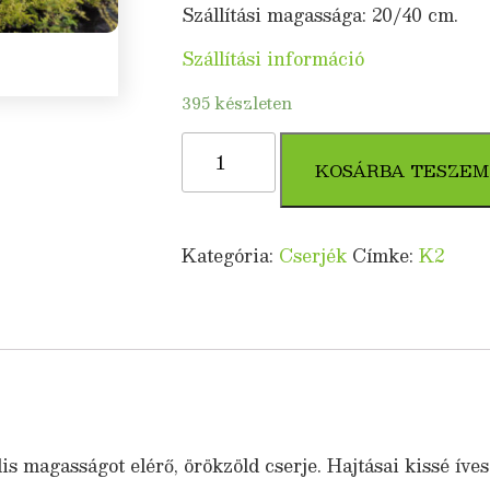
Szállítási magassága: 20/40 cm.
Szállítási információ
395 készleten
Örökzöld
mirtuszlonc
KOSÁRBA TESZEM
(Lonicera
nitida
'Maigrün')
Kategória:
Cserjék
Címke:
K2
mennyiség
 magasságot elérő, örökzöld cserje. Hajtásai kissé ívesek