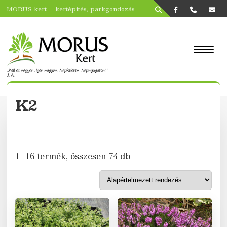
MORUS kert – kertépítés, parkgondozás
K2
1–16 termék, összesen 74 db