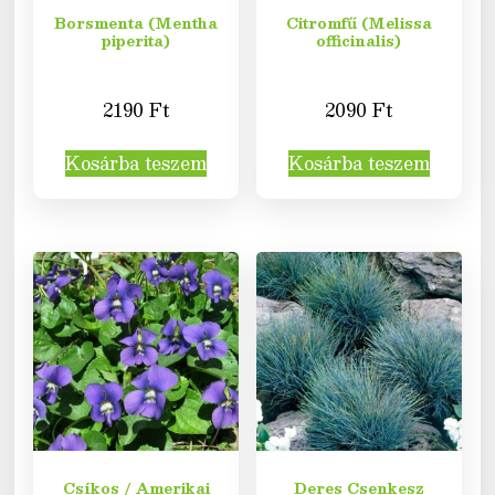
Borsmenta (Mentha
Citromfű (Melissa
piperita)
officinalis)
2190
Ft
2090
Ft
Kosárba teszem
Kosárba teszem
Csíkos / Amerikai
Deres Csenkesz