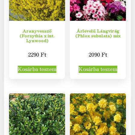
Aranyvessző
Árlevelű Lángvirág
(Forsythia x int.
(Phlox subulata) mix
Lynwood)
2290
Ft
2090
Ft
Kosárba teszem
Kosárba teszem