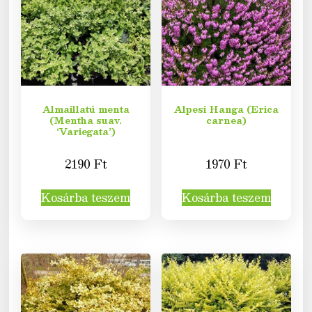
Almaillatú menta
Alpesi Hanga (Erica
(Mentha suav.
carnea)
‘Variegata’)
2190
Ft
1970
Ft
Kosárba teszem
Kosárba teszem