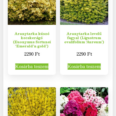
Aranytarka kúszó
Aranytarka levelű
kecskerágó
fagyal (Ligustrum
(Euonymus fortunei
ovalifolium ‘Aureum’)
‘Emerald’n gold’)
2290
Ft
2290
Ft
Kosárba teszem
Kosárba teszem