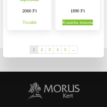
2060
Ft
1890
Ft
Tovább
Kosárba teszem
1
2
3
4
5
→