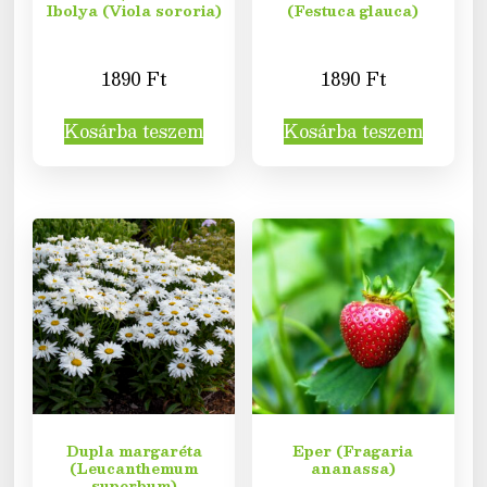
Ibolya (Viola sororia)
(Festuca glauca)
1890
Ft
1890
Ft
Kosárba teszem
Kosárba teszem
Dupla margaréta
Eper (Fragaria
(Leucanthemum
ananassa)
superbum)