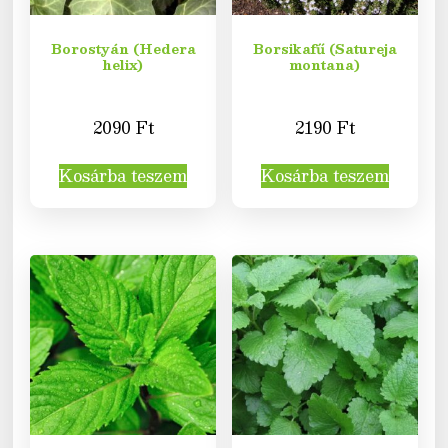
Borostyán (Hedera
Borsikafű (Satureja
helix)
montana)
2090
Ft
2190
Ft
Kosárba teszem
Kosárba teszem