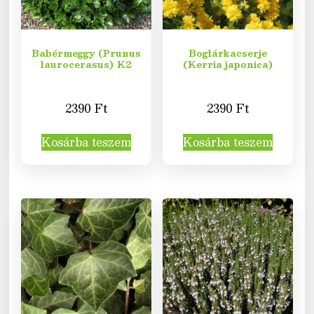
Babérmeggy (Prunus
Boglárkacserje
laurocerasus) K2
(Kerria japonica)
2390
Ft
2390
Ft
Kosárba teszem
Kosárba teszem