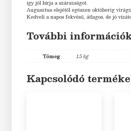
így jól bírja a szárazságot.
Augusztus elejétől egészen októberig virágzik
Kedveli a napos fekvésű, átlagos, de jó vízáte
További információ
Tömeg
1.5 kg
Kapcsolódó termék