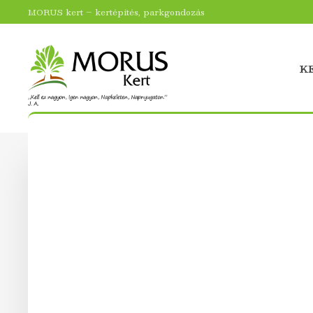
MORUS kert – kertépítés, parkgondozás
K