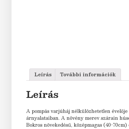
Leírás
További információk
Leírás
A pompás varjúháj nélkülözhetetlen évelője 
árnyalataiban. A növény merev szárain húsos
Bokros növekedésű, középmagas (40-70cm) dís