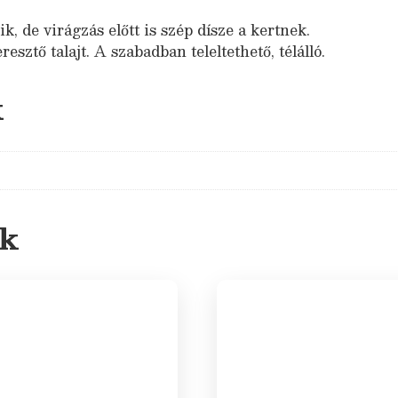
, de virágzás előtt is szép dísze a kertnek.
resztő talajt. A szabadban teleltethető, télálló.
k
ek