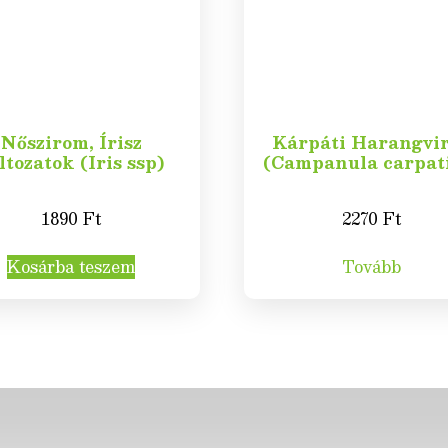
Nőszirom, Írisz
Kárpáti Harangvi
ltozatok (Iris ssp)
(Campanula carpat
1890
Ft
2270
Ft
Kosárba teszem
Tovább