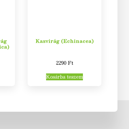
rág
Kasvirág (Echinacea)
ica)
2290
Ft
Kosárba teszem