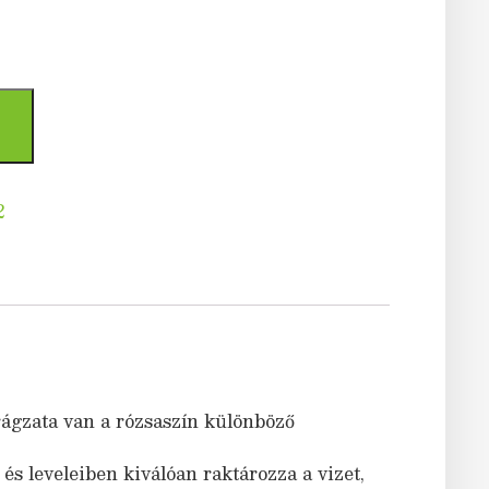
2
rágzata van a rózsaszín különböző
s leveleiben kiválóan raktározza a vizet,