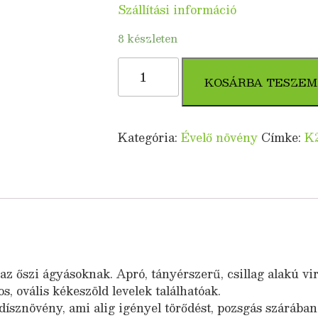
Szállítási információ
8 készleten
Pompás
Varjúháj
KOSÁRBA TESZEM
(Sedum
spectabile)
mennyiség
Kategória:
Évelő növény
Címke:
K
az őszi ágyásoknak. Apró, tányérszerű, csillag alakú vi
, ovális kékeszöld levelek találhatóak.
znövény, ami alig igényel törődést, pozsgás szárában é