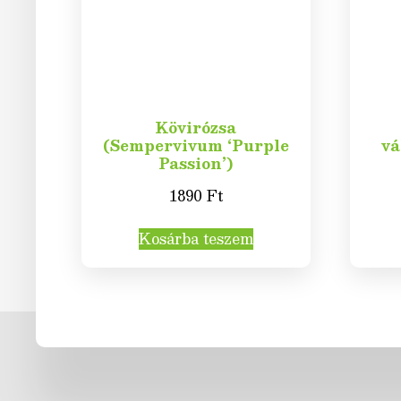
Kövirózsa
(Sempervivum ‘Purple
vá
Passion’)
1890
Ft
Kosárba teszem