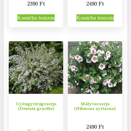
2390
Ft
2490
Ft
Kosárba teszem
Kosárba teszem
Gyöngyvirágcserje
Mályvacserje
(Deutzia gracilis)
(Hibiscus syriacus)
2490
Ft