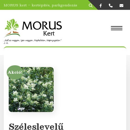
MORUS kert – kertépítés, parkgondozás
Akció!
Széleslevelű