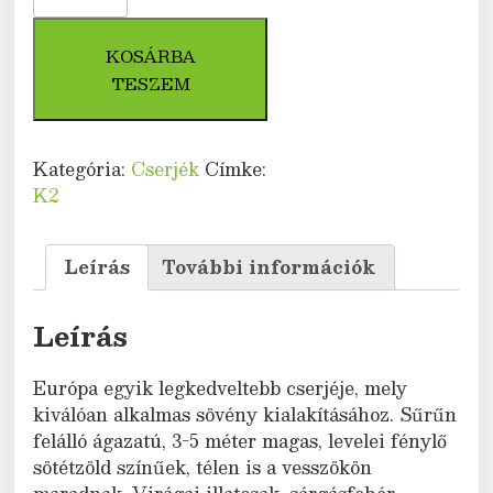
(Ligustrum
ovalifolium)
KOSÁRBA
mennyiség
TESZEM
Kategória:
Cserjék
Címke:
K2
Leírás
További információk
Leírás
Európa egyik legkedveltebb cserjéje, mely
kiválóan alkalmas sövény kialakításához. Sűrűn
felálló ágazatú, 3-5 méter magas, levelei fénylő
sötétzöld színűek, télen is a vesszökön