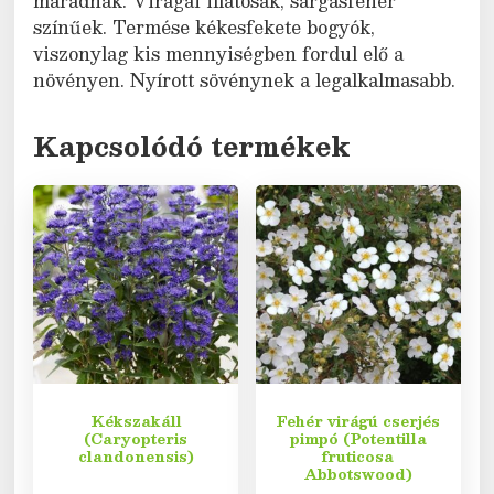
maradnak. Virágai illatosak, sárgásfehér
színűek. Termése kékesfekete bogyók,
viszonylag kis mennyiségben fordul elő a
növényen. Nyírott sövénynek a legalkalmasabb.
Kapcsolódó termékek
Kékszakáll
Fehér virágú cserjés
(Caryopteris
pimpó (Potentilla
clandonensis)
fruticosa
Abbotswood)