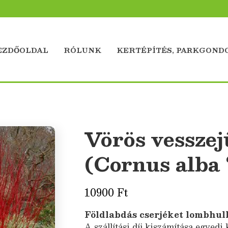
EZDŐOLDAL
RÓLUNK
KERTÉPÍTÉS, PARKGOND
Vörös vesszej
(Cornus alba ‘
10900
Ft
Földlabdás cserjéket lombhull
A szállítási díj kiszámítása egyedi 