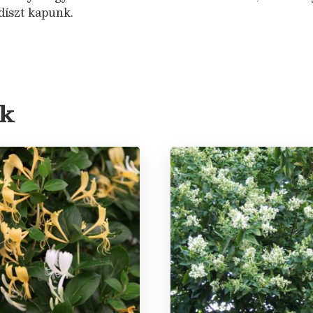
díszt kapunk.
ek