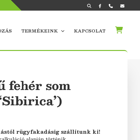
OZÁS
TERMÉKEINK
KAPCSOLAT
ű fehér som
Sibirica’)
ástól rügyfakadásig szállítunk ki!
kalkuláció alapján történik.