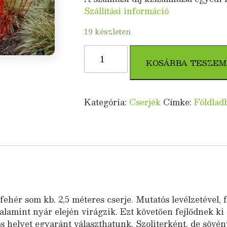
Szállítási információ
19 készleten
Vörös
vesszejű
KOSÁRBA TESZEM
fehér
som
(Cornus
Kategória:
Cserjék
Címke:
Földlad
alba
'Sibirica')
mennyiség
fehér som kb. 2,5 méteres cserje. Mutatós levélzetével, f
alamint nyár elején virágzik. Ezt követően fejlődnek ki 
os helyet egyaránt választhatunk. Szoliterként, de sövé