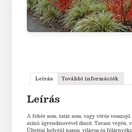
Leírás
További információk
Leírás
A fehér som, tatár som, vagy vörös vesszejű 
színű ágrendszerével díszít. Tavasz végén, v
Ültetési helyéül napos, világos és félárnyék