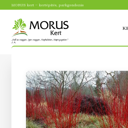
MORUS kert – kertépítés, parkgondozás
K