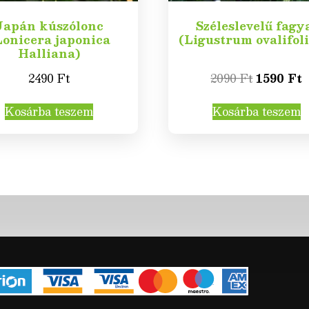
Japán kúszólonc
Széleslevelű fagy
Lonicera japonica
(Ligustrum ovalifol
Halliana)
2490
Ft
2090
Ft
1590
Ft
Kosárba teszem
Kosárba teszem