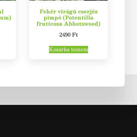
al
Fehér virágú cserjés
ium)
pimpó (Potentilla
fruticosa Abbotswood)
2490
Ft
Kosárba teszem