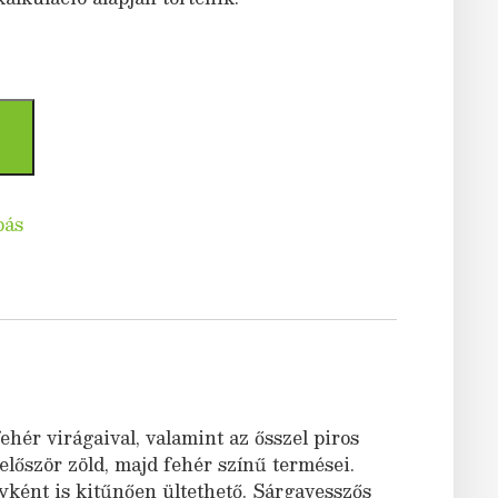
bás
ehér virágaival, valamint az ősszel piros
először zöld, majd fehér színű termései.
nyként is kitűnően ültethető. Sárgavesszős