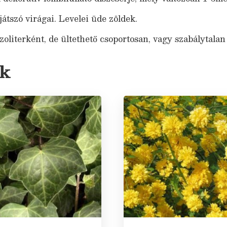
átszó virágai. Levelei üde zöldek.
oliterként, de ültethető csoportosan, vagy szabálytalan
ek