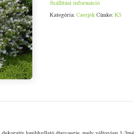
Szállítási információ
Kategória:
Cserjék
Címke:
K5
 dekoratív lombhullató díszcserje, mely változóan 1-3m