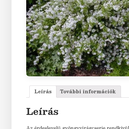
Leírás
További információk
Leírás
Az érdeslevelű gyöngyvirágcserje rendkívül