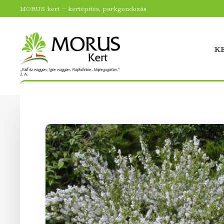
MORUS kert – kertépítés, parkgondozás
K