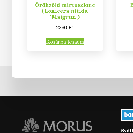
Örökzöld mirtuszlonc
B
(Lonicera nitida
‘Maigrün’)
2290
Ft
Kosárba teszem
Szál