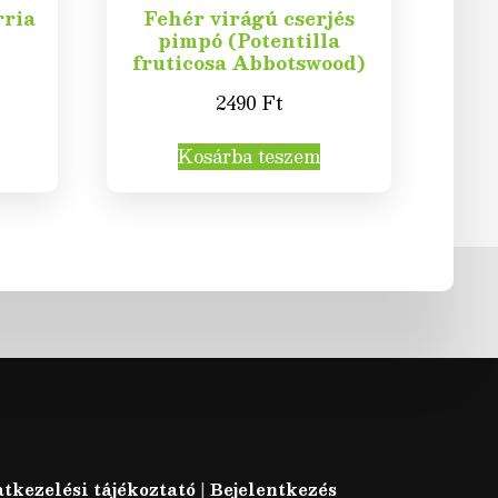
rria
Fehér virágú cserjés
pimpó (Potentilla
fruticosa Abbotswood)
2490
Ft
Kosárba teszem
tkezelési tájékoztató
|
Bejelentkezés