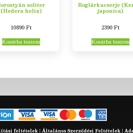
orostyán soliter
Boglárkacserje (Ke
(Hedera helix)
japonica)
10890
Ft
2390
Ft
Kosárba teszem
Kosárba teszem
lítási feltételek
|
Általános Szerződési Feltételek
|
Ada