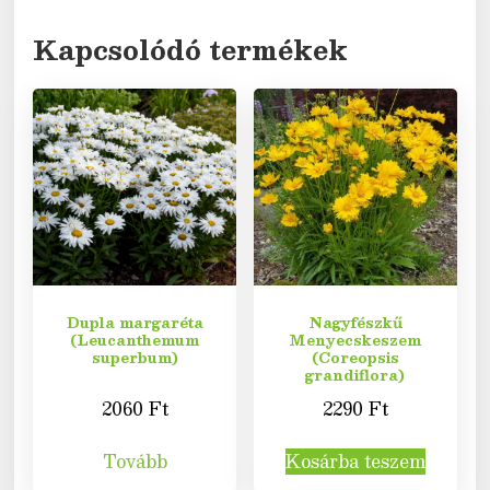
Kapcsolódó termékek
Dupla margaréta
Nagyfészkű
(Leucanthemum
Menyecskeszem
superbum)
(Coreopsis
grandiflora)
2060
Ft
2290
Ft
Tovább
Kosárba teszem