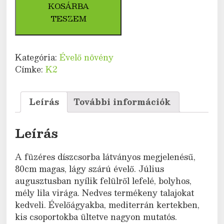
Spicata)
KOSÁRBA
mennyiség
TESZEM
Kategória:
Évelő növény
Címke:
K2
Leírás
További információk
Leírás
A füzéres díszcsorba látványos megjelenésű,
80cm magas, lágy szárú évelő. Július
augusztusban nyílik felülről lefelé, bolyhos,
mély lila virága. Nedves termékeny talajokat
kedveli. Évelőágyakba, mediterrán kertekben,
kis csoportokba ültetve nagyon mutatós.