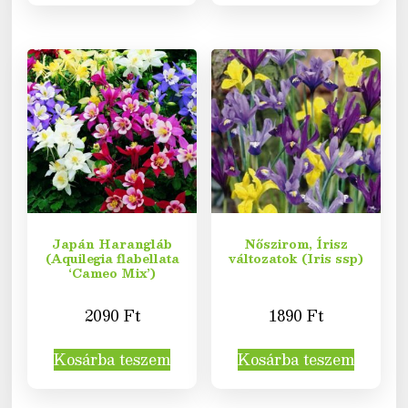
Japán Harangláb
Nőszirom, Írisz
(Aquilegia flabellata
változatok (Iris ssp)
‘Cameo Mix’)
2090
Ft
1890
Ft
Kosárba teszem
Kosárba teszem