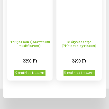
Téli jázmin (Jasminum
Mályvacserje
nudiflorum)
(Hibiscus syriacus)
2290
Ft
2490
Ft
Kosárba teszem
Kosárba teszem