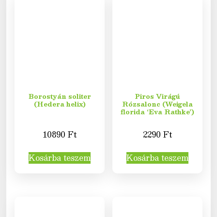
Borostyán soliter
Piros Virágú
(Hedera helix)
Rózsalonc (Weigela
florida ‘Eva Rathke’)
10890
Ft
2290
Ft
Kosárba teszem
Kosárba teszem