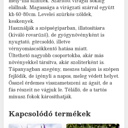
mély-lila színűek. Szárított virágai sokáig
elállnak. Magassága a virágzati szárral együtt
kb 60-80cm. Levelei szürkés-zöldek,
keskenyek.
Használják a szépségiparban, illatosításra
(kiváló rovarűző), de gyógynövényként is
nyugtató, görcsoldó, illetve
vérnyomáscsökkentő hatása miatt.
Ültethető nagyobb csoportokba, akár más
növényekkel társítva, akár szoliterként is.
Tápanyagban szegény, meszes talajon is szépen
fejlődik, de igényli a napos, meleg védett helyet.
Ősszel érdemes visszametszeni az ágait, de a
fás részeit ne vágjuk le. Télálló, de a tartós
mínusz fokok károsíthatják.
Kapcsolódó termékek