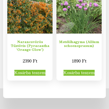
Narancsvörös
Metélőhagyma (Allium
Tűztövis (Pyracantha
schoenoprasum)
‘Orange Glow’)
2390
Ft
1890
Ft
Kosárba teszem
Kosárba teszem