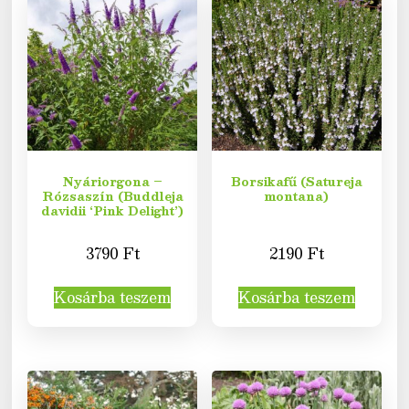
Nyáriorgona –
Borsikafű (Satureja
Rózsaszín (Buddleja
montana)
davidii ‘Pink Delight’)
3790
Ft
2190
Ft
Kosárba teszem
Kosárba teszem