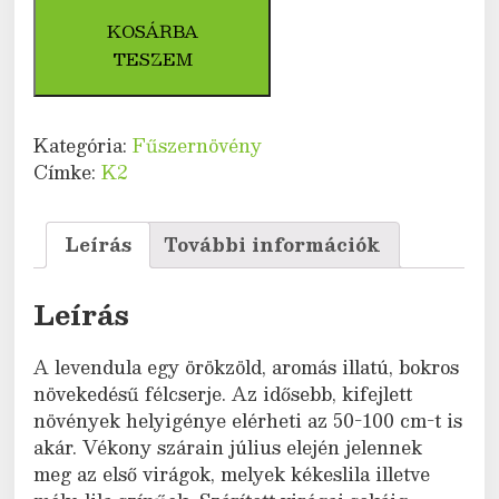
angustifolia)
KOSÁRBA
mennyiség
TESZEM
Kategória:
Fűszernövény
Címke:
K2
Leírás
További információk
Leírás
A levendula egy örökzöld, aromás illatú, bokros
növekedésű félcserje. Az idősebb, kifejlett
növények helyigénye elérheti az 50-100 cm-t is
akár. Vékony szárain július elején jelennek
meg az első virágok, melyek kékeslila illetve