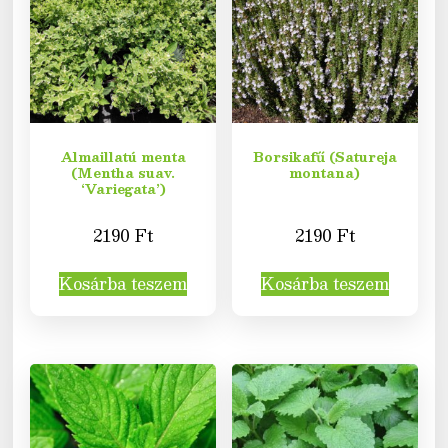
Almaillatú menta
Borsikafű (Satureja
(Mentha suav.
montana)
‘Variegata’)
2190
Ft
2190
Ft
Kosárba teszem
Kosárba teszem