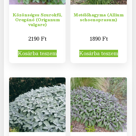
Közönséges Szurokfű,
Metélőhagyma (Allium
Oregánó (Origanum
schoenoprasum)
vulgare)
2190
Ft
1890
Ft
Kosárba teszem
Kosárba teszem