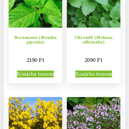
Borsmenta (Mentha
Citromfű (Melissa
piperita)
officinalis)
2190
Ft
2090
Ft
Kosárba teszem
Kosárba teszem