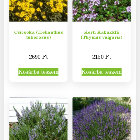
Csicsóka (Helianthus
Kerti Kakukkfű
tuberosus)
(Thymus vulgaris)
2690
Ft
2150
Ft
Kosárba teszem
Kosárba teszem