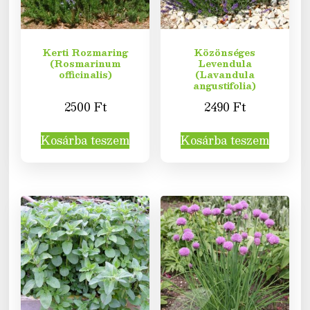
Kerti Rozmaring
Közönséges
(Rosmarinum
Levendula
officinalis)
(Lavandula
angustifolia)
2500
Ft
2490
Ft
Kosárba teszem
Kosárba teszem