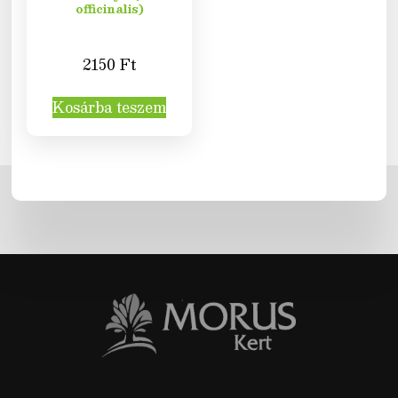
officinalis)
2150
Ft
Kosárba teszem