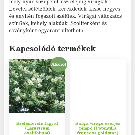
mely nyár közepétől, ősz elejéig virágzik.
Levelei sötétzöldek, kerekdedek, kissé hegyes
és enyhén fogazott szélűek. Virágai változatos
színűek, kehely alakúak. Szoliterként és
sövényként egyaránt ültethető.
Kapcsolódó termékek
Akció!
Széleslevelű fagyal
Sárga virágú cserjés
(Ligustrum
pimpó (Potentilla
ovalifolium)
fruticosa goldstar)