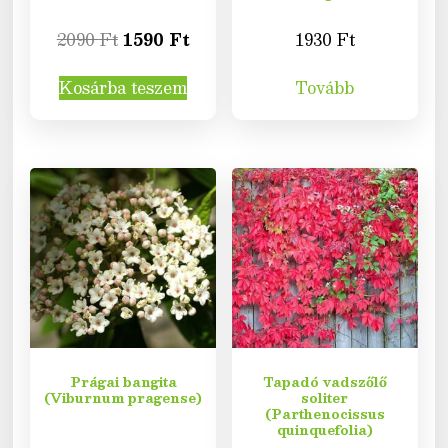
2090
Ft
1590
Ft
1930
Ft
Kosárba teszem
Tovább
Prágai bangita
Tapadó vadszőlő
(Viburnum pragense)
soliter
(Parthenocissus
quinquefolia)