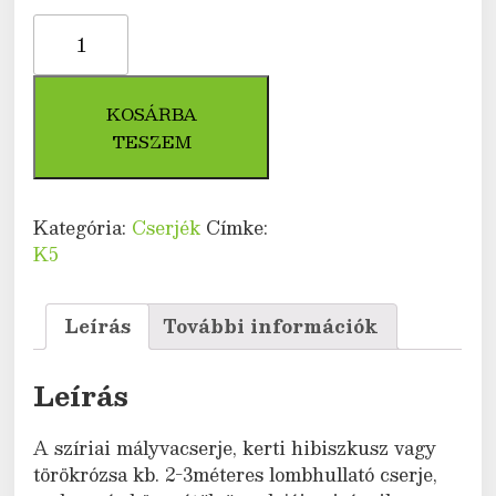
Mályvacserje
(Hibiscus
syriacus)
-
KOSÁRBA
K5
TESZEM
mennyiség
Kategória:
Cserjék
Címke:
K5
Leírás
További információk
Leírás
A szíriai mályvacserje, kerti hibiszkusz vagy
törökrózsa kb. 2-3méteres lombhullató cserje,