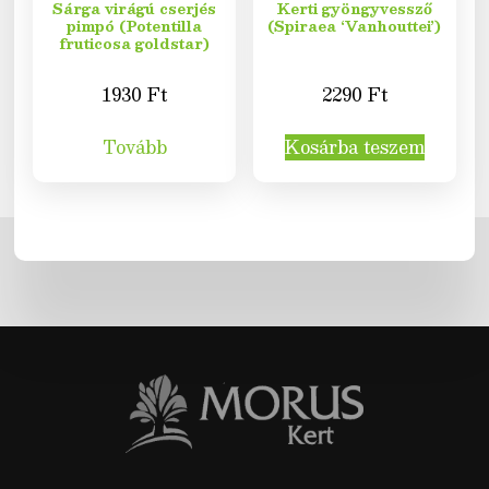
Sárga virágú cserjés
Kerti gyöngyvessző
pimpó (Potentilla
(Spiraea ‘Vanhouttei’)
fruticosa goldstar)
1930
Ft
2290
Ft
Tovább
Kosárba teszem