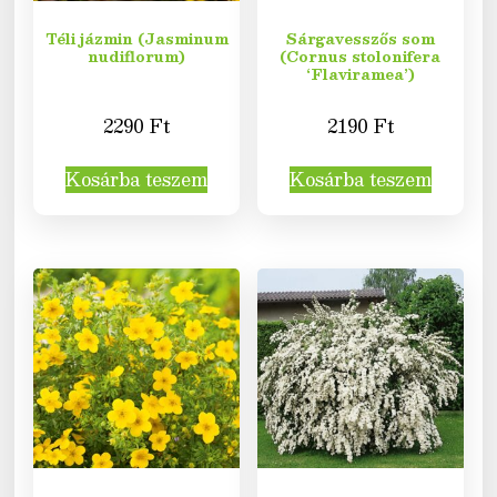
Téli jázmin (Jasminum
Sárgavesszős som
nudiflorum)
(Cornus stolonifera
‘Flaviramea’)
2290
Ft
2190
Ft
Kosárba teszem
Kosárba teszem