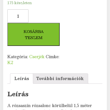
175 készleten
Rózsaszín
virágú
rózsalonc
(Weigela
KOSÁRBA
florida)
TESZEM
mennyiség
Kategória:
Cserjék
Címke:
K2
Leírás
További információk
Leírás
A rózsaszín rózsalonc körülbelül 1,5 méter