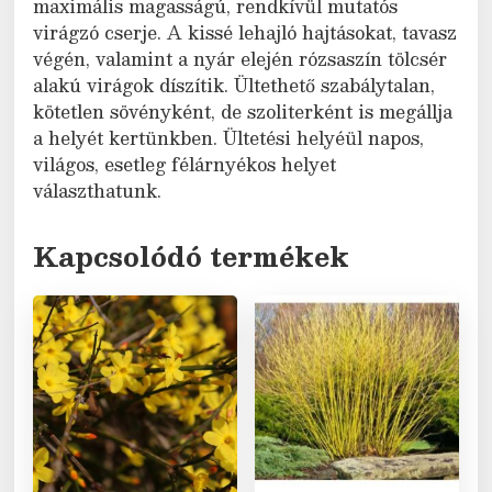
maximális magasságú, rendkívül mutatós
virágzó cserje. A kissé lehajló hajtásokat, tavasz
végén, valamint a nyár elején rózsaszín tölcsér
alakú virágok díszítik. Ültethető szabálytalan,
kötetlen sövényként, de szoliterként is megállja
a helyét kertünkben. Ültetési helyéül napos,
világos, esetleg félárnyékos helyet
választhatunk.
Kapcsolódó termékek